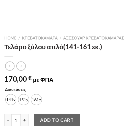
HOME
/
ΚΡΕΒΑΤΟΚΆΜΑΡΑ
/
ΑΞΕΣΟΥΆΡ ΚΡΕΒΑΤΟΚΆΜΑΡΑΣ
Τελάρο ξύλου απλό(141-161 εκ.)
170,00
€
με ΦΠΑ
Διαστάσεις
141χ196
151χ196
161χ196
Τελάρο ξύλου απλό(141-161 εκ.) quantity
ADD TO CART