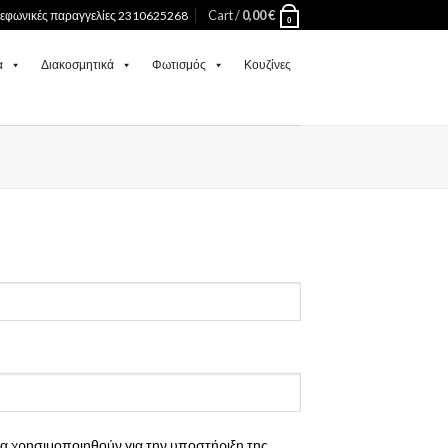
Cart /
0,00
€
λεφωνικές παραγγελίες 2310625268
0
α
Διακοσμητικά
Φωτισμός
Κουζίνες
 χρησιμοποιηθούν για την υποστήριξη της