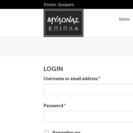
Skip
Έπιπλα - Στρώματα
to
content
Σαλόνι
LOGIN
Username or email address
*
Password
*
Remember me