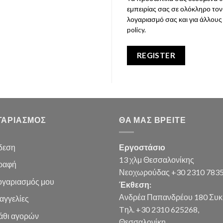
εμπειρίας σας σε ολόκληρο τον
λογαριασμό σας και για άλλου
policy
.
REGISTER
ΓΑΡΙΑΣΜΌΣ
ΘΑ ΜΑΣ ΒΡΕΊΤΕ
δεση
Εργοστάσιο
13 χλμ Θεσσαλονίκης
ραφή
Νεοχωρούδας +30 2310 783
ογαριασμός μου
Έκθεση:
Ανδρέα Παπανδρέου 180 Συκ
αγγελίες
Tηλ. +30 2310 625268,
άθι
αγορών
Θεσσαλονίκη