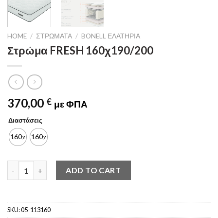
HOME
/
ΣΤΡΏΜΑΤΑ
/
BONELL ΕΛΑΤΉΡΙΑ
Στρώμα FRESH 160χ190/200
370,00
€
με ΦΠΑ
Διαστάσεις
160χ190
160χ200
Στρώμα FRESH 160χ190/200 quantity
ADD TO CART
SKU:
05-113160