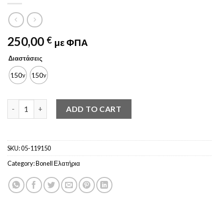
250,00
€
με ΦΠΑ
Διαστάσεις
150χ190
150χ200
Στρώμα CLASSIC PAD PLUS 150x190/200 quantity
ADD TO CART
SKU:
05-119150
Category:
Bonell Ελατήρια