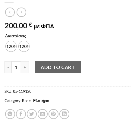
200,00
€
με ΦΠΑ
Διαστάσεις
120Χ190
120Χ200
Στρώμα CLASSIC PAD PLUS 120x190/200 quantity
ADD TO CART
SKU:
05-119120
Category:
Bonell Ελατήρια