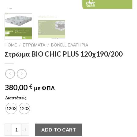
HOME
/
ΣΤΡΏΜΑΤΑ
/
BONELL ΕΛΑΤΉΡΙΑ
Στρώμα BIO CHIC PLUS 120χ190/200
380,00
€
με ΦΠΑ
Διαστάσεις
120Χ190
120Χ200
Στρώμα BIO CHIC PLUS 120χ190/200 quantity
ADD TO CART