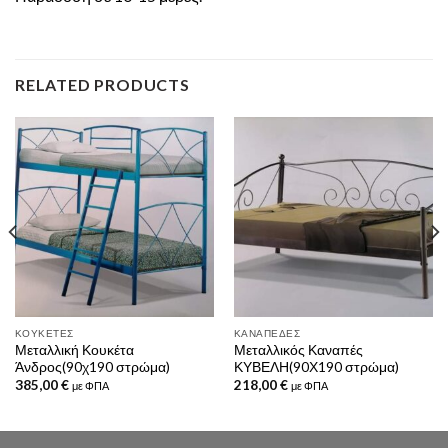
RELATED PRODUCTS
ΚΟΥΚΈΤΕΣ
ΚΑΝΑΠΈΔΕΣ
Μεταλλική Κουκέτα
Μεταλλικός Καναπές
Άνδρος(90χ190 στρώμα)
ΚΥΒΕΛΗ(90Χ190 στρώμα)
385,00
€
218,00
€
με ΦΠΑ
με ΦΠΑ