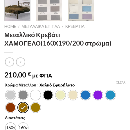
HOME
/
ΜΕΤΑΛΛΙΚΆ ΈΠΙΠΛΑ
/
ΚΡΕΒΆΤΙΑ
Μεταλλικό Κρεβάτι
ΧΑΜΟΓΕΛΟ(160Χ190/200 στρώμα)
210,00
€
με ΦΠΑ
CLEAR
: Χαλκό Σφυρήλατο
Χρώμα Μέταλλου
Διαστάσεις
160χ190
160χ200