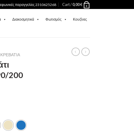
Cart /
0,00
€
λεφωνικές παραγγελίες 2310625268
0
α
Διακοσμητικά
Φωτισμός
Κουζίνες
ΚΡΕΒΆΤΙΑ
άτι
90/200