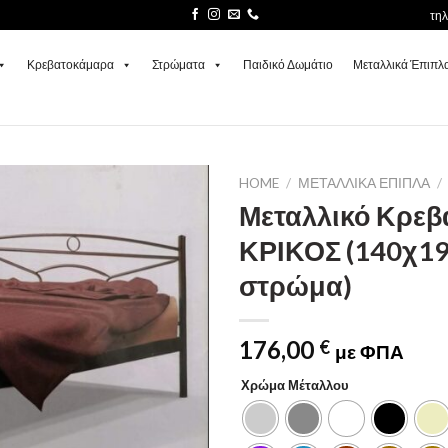
τη
Κρεβατοκάμαρα
Στρώματα
Παιδικό Δωμάτιο
Μεταλλικά Έπιπλ
HOME
/
ΜΕΤΑΛΛΙΚΆ ΈΠΙΠΛΑ
/
Μεταλλικό Κρεβ
ΚΡΙΚΟΣ (140χ1
στρώμα)
176,00
€
με ΦΠΑ
Χρώμα Μέταλλου