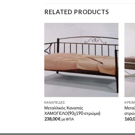
RELATED PRODUCTS
ΚΑΝΑΠΈΔΕΣ
ΚΡΕΒΆ
ι ΖΕΦΥΡΟΣ(90Χ190
Μεταλλικός Καναπές
Μετα
ΧΑΜΟΓΕΛΟ(90χ190 στρώμα)
στρώ
238,00
€
160,
με ΦΠΑ