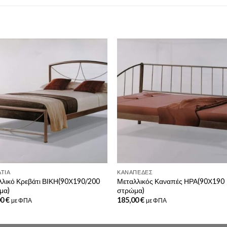
ΤΙΑ
ΚΑΝΑΠΈΔΕΣ
λλικό Κρεβάτι ΒΙΚΗ(90Χ190/200
Μεταλλικός Καναπές ΗΡΑ(90Χ190
μα)
στρώμα)
00
€
185,00
€
με ΦΠΑ
με ΦΠΑ