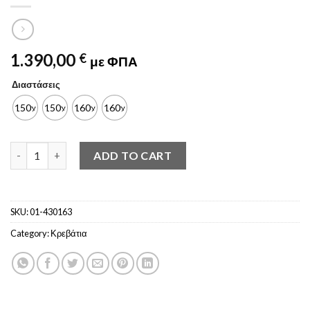
1.390,00
€
με ΦΠΑ
Διαστάσεις
150χ190
150χ200
160χ190
160χ200
Κρεβάτι MINI BUBBLE+αποθηκευτικό χώρο. quantity
ADD TO CART
SKU:
01-430163
Category:
Κρεβάτια