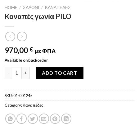
HOME
/
ΣΑΛΌΝΙ
/
ΚΑΝΑΠΈΔΕΣ
Καναπές γωνία PILO
970,00
€
με ΦΠΑ
Available on backorder
Καναπές γωνία PILO quantity
ADD TO CART
SKU:
01-001245
Category:
Καναπέδες