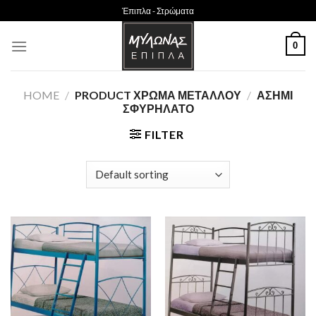
Skip
Έπιπλα - Στρώματα
to
content
0
HOME
/
PRODUCT ΧΡΏΜΑ ΜΈΤΑΛΛΟΥ
/
ΑΣΗΜΊ
ΣΦΥΡΉΛΑΤΟ
FILTER